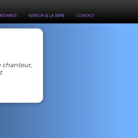
NITAIRES
KEREON & LA SNPB
CONTACT
 chanteur,
t