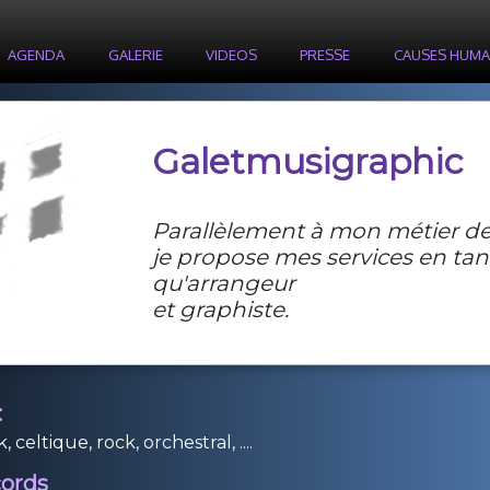
AGENDA
GALERIE
VIDEOS
PRESSE
CAUSES HUMA
Galetmusigraphic
Parallèlement à mon métier de
je propose mes services en tan
qu'arrangeur
et graphiste.
:
 celtique, rock, orchestral, ....
cords